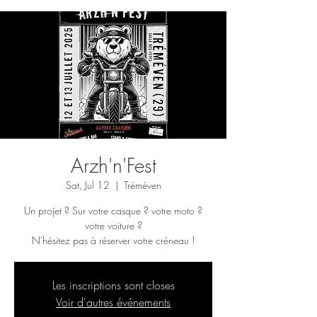
Arzh'n'Fest
Sat, Jul 12
  |  
Tréméven
Un projet ? Sur votre casque ? votre moto ?
votre voiture ?
N'hésitez pas à réserver votre créneau !
Les inscriptions sont closes
Voir d'autres événements