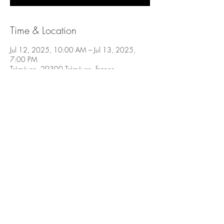
Time & Location
Jul 12, 2025, 10:00 AM – Jul 13, 2025,
7:00 PM
Tréméven, 29300 Tréméven, France
Share this event
Cookie policy
Legal Notice