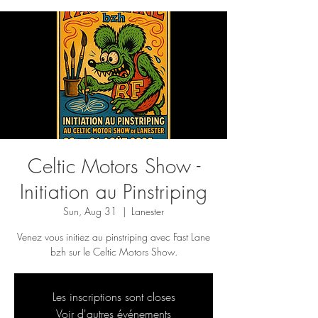
Celtic Motors Show -
Initiation au Pinstriping
Sun, Aug 31
  |  
Lanester
Venez vous initiez au pinstriping avec Fast Lane
bzh sur le Celtic Motors Show.
Les inscriptions sont closes
Voir d'autres événements