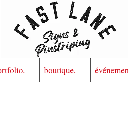
rtfolio.
boutique.
événemen
Peintre en lettres de métier, Nico est un
ssionné de la Kustom Kulture qui exerce 