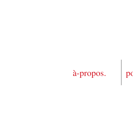
à-propos.
po
pa