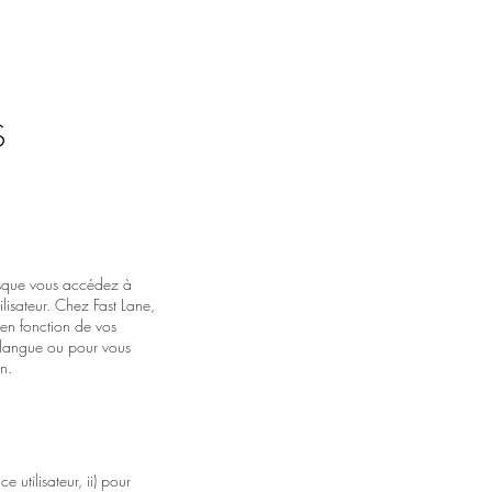
t
une
S
lorsque vous accédez à
ilisateur. Chez Fast Lane,
 en fonction de vos
 langue ou pour vous
n.
 utilisateur, ii) pour