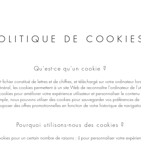
talent sur tous types de support, que ce soi
e enseigne vintage ou un pinstriping sur 
carrosserie !
OLITIQUE DE COOKIE
Qu'est-ce qu'un cookie ?
t fichier constitué de lettres et de chiffres, et téléchargé sur votre ordinateur 
néral, les cookies permettent à un site Web de reconnaître l'ordinateur de l'ut
 cookies pour améliorer votre expérience utilisateur et personnaliser le contenu
mple, nous pouvons utiliser des cookies pour sauvegarder vos préférences de
oposer des offres promotionnelles en fonction de votre historique de navigatio
Pourquoi utilisons-nous des cookies ?
okies pour un certain nombre de raisons : i) pour personnaliser votre expérience