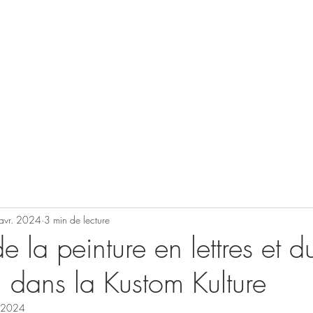
talent sur tous types de support, que ce soi
e enseigne vintage ou un pinstriping sur 
carrosserie !
avr. 2024
3 min de lecture
e la peinture en lettres et d
g dans la Kustom Kulture
. 2024