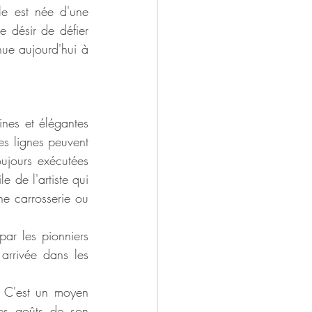
e est née d'une 
 désir de défier 
ue aujourd'hui à 
nes et élégantes 
s lignes peuvent 
ujours exécutées 
 de l'artiste qui 
e carrosserie ou 
ar les pionniers 
rrivée dans les 
. C'est un moyen 
les goûts de son 