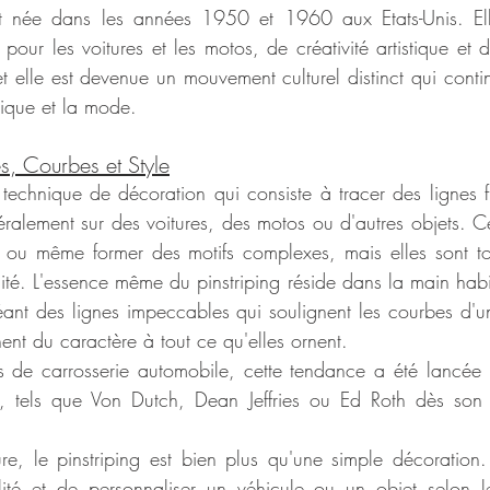
t née dans les années 1950 et 1960 aux Etats-Unis. Ell
ur les voitures et les motos, de créativité artistique et de
t elle est devenue un mouvement culturel distinct qui contin
usique et la mode.
es, Courbes et Style
 technique de décoration qui consiste à tracer des lignes fi
éralement sur des voitures, des motos ou d'autres objets. Ce
, ou même former des motifs complexes, mais elles sont to
dité. L'essence même du pinstriping réside dans la main habile
ant des lignes impeccables qui soulignent les courbes d'un
ent du caractère à tout ce qu'elles ornent.
rs de carrosserie automobile, cette tendance a été lancée p
, tels que Von Dutch, Dean Jeffries ou Ed Roth dès son a
re, le pinstriping est bien plus qu'une simple décoration
ualité et de personnaliser un véhicule ou un objet selon 