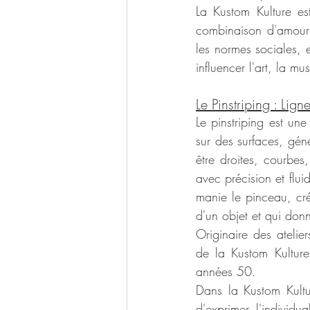
La Kustom Kulture es
combinaison d'amour po
les normes sociales, e
influencer l'art, la m
Le Pinstriping : Lign
Le pinstriping est une
sur des surfaces, gén
être droites, courbes
avec précision et flui
manie le pinceau, cré
d'un objet et qui donn
Originaire des atelie
de la Kustom Kulture
années 50.
Dans la Kustom Kultu
d'exprimer l'individ