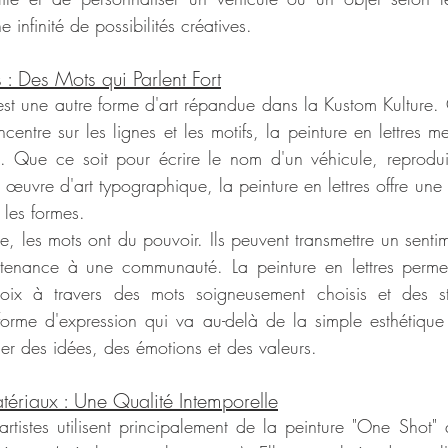
ne infinité de possibilités créatives.
s : Des Mots qui Parlent Fort
 est une autre forme d'art répandue dans la Kustom Kulture. 
centre sur les lignes et les motifs, la peinture en lettres met
. Que ce soit pour écrire le nom d'un véhicule, reprodui
 œuvre d'art typographique, la peinture en lettres offre une 
 les formes.
, les mots ont du pouvoir. Ils peuvent transmettre un sentim
enance à une communauté. La peinture en lettres permet 
voix à travers des mots soigneusement choisis et des sty
e forme d'expression qui va au-delà de la simple esthétique
 des idées, des émotions et des valeurs.
atériaux : Une Qualité Intemporelle
artistes utilisent principalement de la peinture "One Shot" 