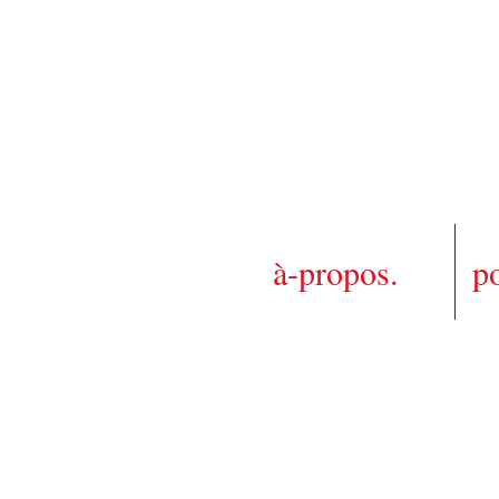
à-propos.
po
pa