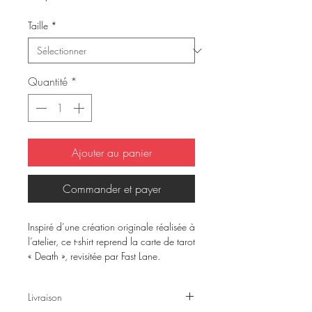
Taille
*
Quantité
*
Ajouter au panier
Commander et payer
Inspiré d’une création originale réalisée à
l’atelier, ce t-shirt reprend la carte de tarot
« Death », revisitée par Fast Lane.
Imprimé sur un t-shirt noir, avec le logo
Livraison
Fast Lane sur la poitrine et l’illustration